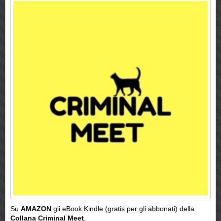
Su
AMAZON
gli eBook Kindle (gratis per gli abbonati) della
Collana Criminal Meet
.